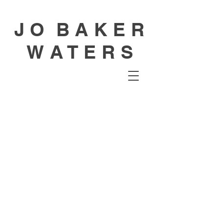
J O B A K E R
W A T E R S